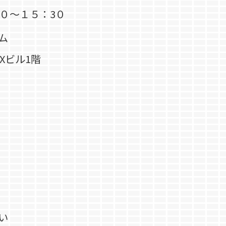
０～１５：3０
ーム
Xビル1階
い